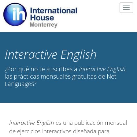
Togg
navig
Interactive English
¿Por qué no te suscribes a
Interactive English
,
las prácticas mensuales gratuitas de Net
Languages?
Interactive English
es una publicación mensual
de ejercicios interactivos diseñada para