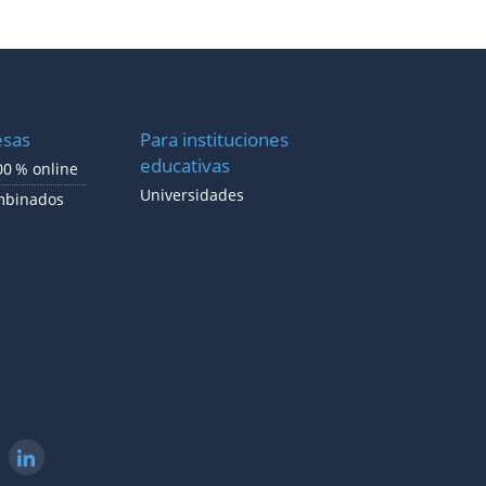
esas
Para instituciones
educativas
0 % online
Universidades
mbinados