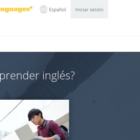
Español
Iniciar sesión
prender inglés?