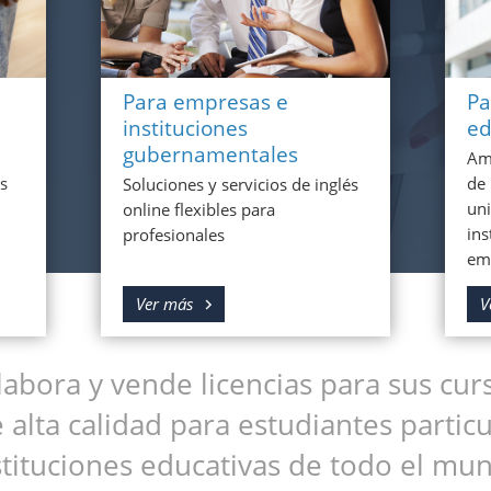
Para empresas e
Pa
instituciones
ed
gubernamentales
Amp
s
de 
Soluciones y servicios de inglés
uni
online flexibles para
ins
profesionales
em
Ver más
V
abora y vende licencias para sus curs
 alta calidad para estudiantes partic
stituciones educativas de todo el mu