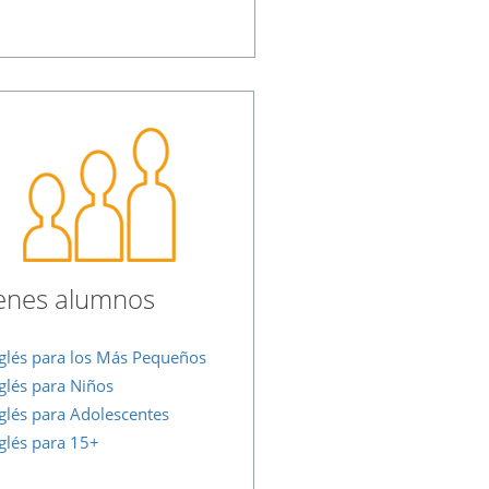
enes alumnos
glés para los Más Pequeños
glés para Niños
glés para Adolescentes
glés para 15+