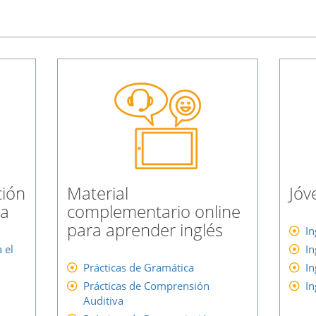
ción
Material
Jóv
ea
complementario online
para aprender inglés
In
 el
In
Prácticas de Gramática
In
Prácticas de Comprensión
In
Auditiva