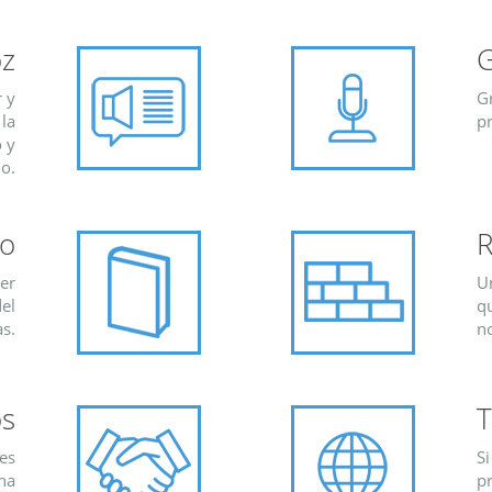
oz
G
r y
G
 la
pr
 y
o.
io
R
ver
Un
del
q
as.
n
os
T
nes
Si
una
pr