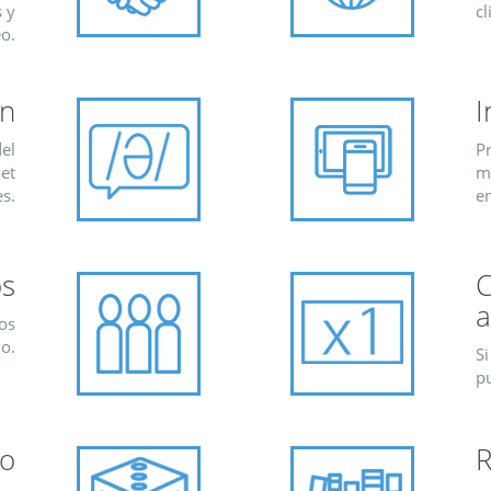
 y
cl
o.
ón
I
el
Pr
Net
me
s.
en
os
C
a
os
o.
Si
pu
to
R