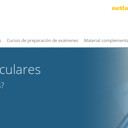
s
Cursos de preparación de exámenes
Material complementa
iculares
s?