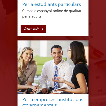
Per a estudiants particulars
Cursos d'espanyol online de qualitat
per a adults
Veure més
Per a empreses i institucions
governamentals