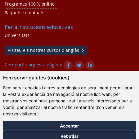
Programes 100 % online
Paquets combinats
Per a institucions educatives
Universitats
Visiteu els nostres cursos d'anglès
Compartiu aquesta página:
Fem servir galetes (cookies)
Fem servir cookies i altres tecnologies de seguiment per millorar
© Gazanta Project 2026
la vostra experiència de navegació al nostre lloc web, per
Condicions d'ús
|
Política de privacitat
|
Cookies
|
mostrar-vos contingut personalitzat i anuncis interessants per a
Informació tècnica
vostè, per analitzar el nostre tràfic i entendre d’on venen els
nostres visitants.)
Acceptar
Rebutjar