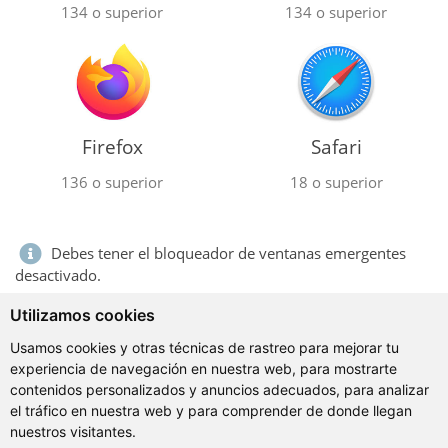
134 o superior
134 o superior
Firefox
Safari
136 o superior
18 o superior
Debes tener el bloqueador de ventanas emergentes
desactivado.
Utilizamos cookies
Si tienes cualquier problema, por favor consulta nuestras
Usamos cookies y otras técnicas de rastreo para mejorar tu
preguntas frecuentes o abre un ticket en
experiencia de navegación en nuestra web, para mostrarte
https://support.netlanguages.com
con información sobre la
contenidos personalizados y anuncios adecuados, para analizar
configuración de tu ordenador y la naturaleza exacta del
el tráfico en nuestra web y para comprender de donde llegan
problema. O puedes llamarnos por teléfono a Barcelona
nuestros visitantes.
(España) +34 93 445 0537.