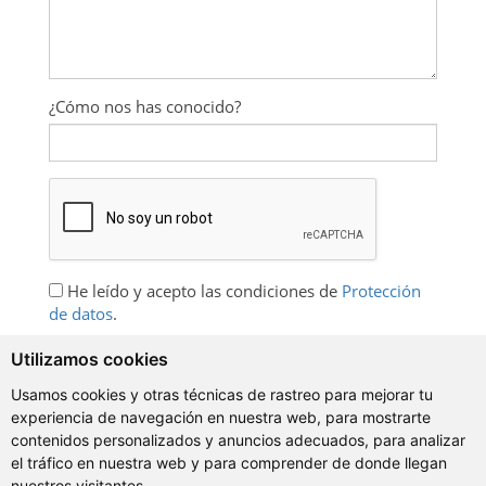
¿Cómo nos has conocido?
He leído y acepto las condiciones de
Protección
de datos
.
Quiero recibir información sobre cursos de
Utilizamos cookies
idiomas de español, promociones y ejercicios
gratuitos.
Usamos cookies y otras técnicas de rastreo para mejorar tu
experiencia de navegación en nuestra web, para mostrarte
contenidos personalizados y anuncios adecuados, para analizar
el tráfico en nuestra web y para comprender de donde llegan
nuestros visitantes.