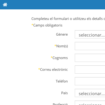
Completeu el formulari o utilitzeu els detalls
*
Camps obligatoris
Gènere
*
Nom(s)
*
Cognoms
*
Correu electrònic
Telèfon
País
Professió